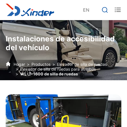


EN
Instalaciones de accesibilidad
del vehículo
Hogar
Productos
Elevador de silla de ruedas
Elevador de silla de ruedas para autobús
WL-T-1600 de silla de ruedas